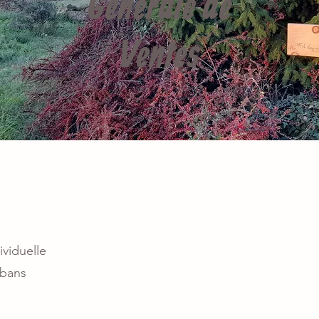
Générale de
Ventes
viduelle
abans