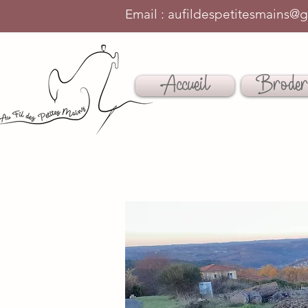
Email : aufildespetitesma
ins@g
Accueil
Broder