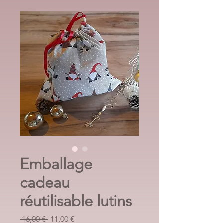
Emballage
cadeau
réutilisable lutins
Prix
Prix
 16,00 € 
11,00 €